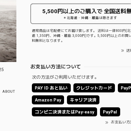
5,500円以上のご購入で
全国送料
＊北海道・沖縄・離島は除きます
通常商品は宅配便にてお届け致します。 送料は一律800円(北
道:1,350円、沖縄・離島:3,000円)です。5,500円以上のお
料無料となります。
送
お支払い方法について
5
次の方法がご利用いただけます。
PAY ID あと払い
クレジットカード
PayP
ABOUT
Amazon Pay
キャリア決済
コンビニ決済またはPay-easy
PayPal
お支払い方