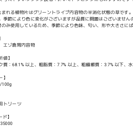
含まれる植物片はグリーントライプ内容物の半消化状態の草です
。季節により色に変化がございますが品質に問題はございません
材のみ使用しているため、季節により色味、匂い、形や大きさにば
】
、エゾ鹿胃内容物
析値】
質：68.1% 以上、粗脂質：7.7% 以上、粗繊維質：3.7% 以下、水
ー】
l/100g
用トリーツ
ード】
735000