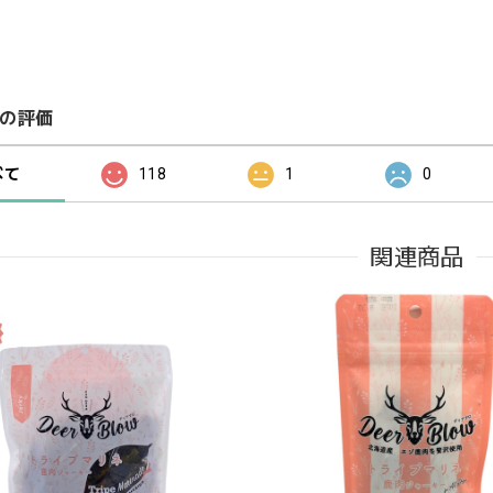
の評価
べて
118
1
0
関連商品