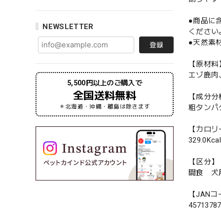
●商品に
NEWSLETTER
ください
●天然素
登録
【原材料
エゾ鹿肉
5,500円以上のご購入で
全国送料無料
【成分分
粗タンパク
＊北海道・沖縄・離島は除きます
【カロリ
329.0Kca
【区分】
間食 犬
【JANコ
4571378