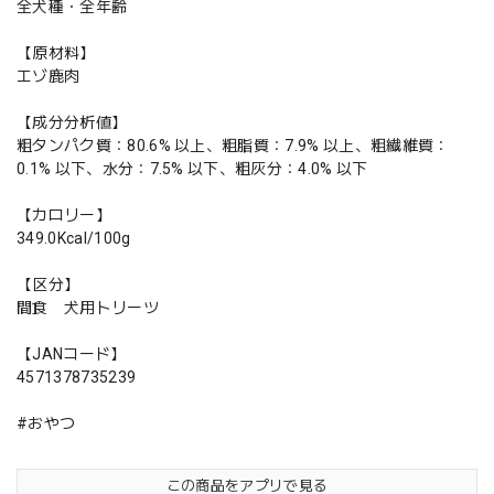
全犬種・全年齢
【原材料】
エゾ鹿肉
【成分分析値】
粗タンパク質：80.6% 以上、粗脂質：7.9% 以上、粗繊維質：
0.1% 以下、水分：7.5% 以下、粗灰分：4.0% 以下
【カロリー】
349.0Kcal/100g
【区分】
間食 犬用トリーツ
【JANコード】
4571378735239
#おやつ
この商品をアプリで見る