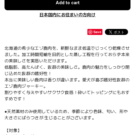
Add to cart
日本国内にお住まいの方向け
Save
北海道の希少なエゾ鹿肉を、新鮮なまま低温でじっくり乾燥させ
ました。加工時間短縮を目的とした蒸し工程を行っておらず本来
の美味しさを実感いただけます。
低脂肪、高たんぱく、抜群の美味しさ。鹿肉の魅力をしっかり閉
じ込めた抜群の嗜好性！
本当に美味しい鹿肉は香りが違います。愛犬が喜ぶ嗜好性抜群の
エゾ鹿肉ジャーキー。
割りやすく与えやすいサクサク食感！砕いてトッピングにもおす
すめです！
●天然素材のみ使用しているため、季節により色味、匂い、形や
大きさにばらつきが 生じることがございます。
【対象】