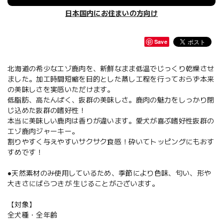
日本国内にお住まいの方向け
Save
北海道の希少なエゾ鹿肉を、新鮮なまま低温でじっくり乾燥させ
ました。加工時間短縮を目的とした蒸し工程を行っておらず本来
の美味しさを実感いただけます。
低脂肪、高たんぱく、抜群の美味しさ。鹿肉の魅力をしっかり閉
じ込めた抜群の嗜好性！
本当に美味しい鹿肉は香りが違います。愛犬が喜ぶ嗜好性抜群の
エゾ鹿肉ジャーキー。
割りやすく与えやすいサクサク食感！砕いてトッピングにもおす
すめです！
●天然素材のみ使用しているため、季節により色味、匂い、形や
大きさにばらつきが 生じることがございます。
【対象】
全犬種・全年齢